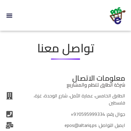
نظام +ePOS
تواصل معنا
تواصل معنا
معلومات الاتصال
شركة الطارق للنظم والمشاريع
الطابق الخامس، عمارة الأمل، شارع الوحدة، غزة،
فلسطين
جوال رقم: 970595999334+
ايميل التواصل: epos@altariq.ps